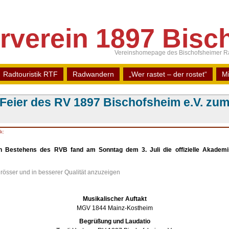
rverein 1897 Bisch
Vereinshomepage des Bischofsheimer Ra
Radtouristik RTF
Radwandern
„Wer rastet – der rostet“
Mi
eier des RV 1897 Bischofsheim e.V. zum
k:
en Bestehens des RVB fand am Sonntag dem 3. Juli die offizielle Akadem
Musikalischer Auftakt
MGV 1844 Mainz-Kostheim
Begrüßung und Laudatio