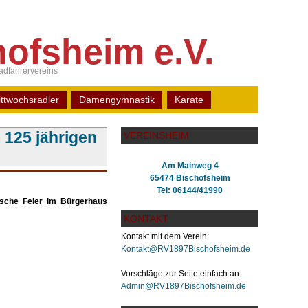
ofsheim e.V.
dfahrervereins
ttwochsradler
Damengymnastik
Karate
 125 jährigen
VEREINSHEIM
Am Mainweg 4
65474 Bischofsheim
Tel: 06144/41990
ische Feier im Bürgerhaus
KONTAKT
Kontakt mit dem Verein:
Kontakt@RV1897Bischofsheim.de
Vorschläge zur Seite einfach an:
Admin@RV1897Bischofsheim.de