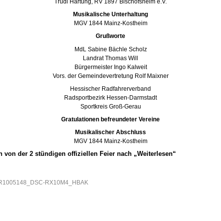
Trudi Hartung, RV 1897 Bischofsheim e.V.
Musikalische Unterhaltung
MGV 1844 Mainz-Kostheim
Grußworte
MdL Sabine Bächle Scholz
Landrat Thomas Will
Bürgermeister Ingo Kalweit
Vors. der Gemeindevertretung Rolf Maixner
Hessischer Radfahrerverband
Radsportbezirk Hessen-Darmstadt
Sportkreis Groß-Gerau
Gratulationen befreundeter Vereine
Musikalischer Abschluss
MGV 1844 Mainz-Kostheim
 von der 2 stündigen offiziellen Feier nach „Weiterlesen“