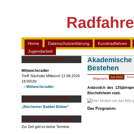
Radfahre
Home
Datenschutzerklärung
Kunstradfahren
Jugendarbeit
Akademische F
MITTWOCHSRADLER
Bestehen
Mittwochsradler
Treff: Nächster Mittwoch 12.08.2026
Juli 2022
Rubri
Allgemein
18:00Uhr
• Mittwochsradler
Anlässlich des 125jährig
Bischofsheim statt.
RVB-THEATERGRUPPE
„Bischemer Babbel Bühne“
Das Programm:
RVB VEREINS-KALENDER
Zur Zeit gibt es keine Termine