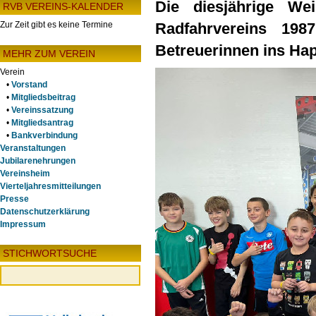
Die diesjährige We
RVB VEREINS-KALENDER
Zur Zeit gibt es keine Termine
Radfahrvereins 198
Betreuerinnen ins Ha
MEHR ZUM VEREIN
Verein
•
Vorstand
•
Mitgliedsbeitrag
•
Vereinssatzung
•
Mitgliedsantrag
•
Bankverbindung
Veranstaltungen
Jubilarenehrungen
Vereinsheim
Vierteljahresmitteilungen
Presse
Datenschutzerklärung
Impressum
STICHWORTSUCHE