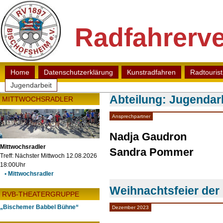
Radfahrerve
Home
Datenschutzerklärung
Kunstradfahren
Radtouris
Jugendarbeit
Abteilung: Jugendar
MITTWOCHSRADLER
Ansprechpartner
Nadja Gaudron
Mittwochsradler
Sandra Pommer
Treff: Nächster Mittwoch 12.08.2026
18:00Uhr
• Mittwochsradler
Weihnachtsfeier de
RVB-THEATERGRUPPE
„Bischemer Babbel Bühne“
Dezember 2023