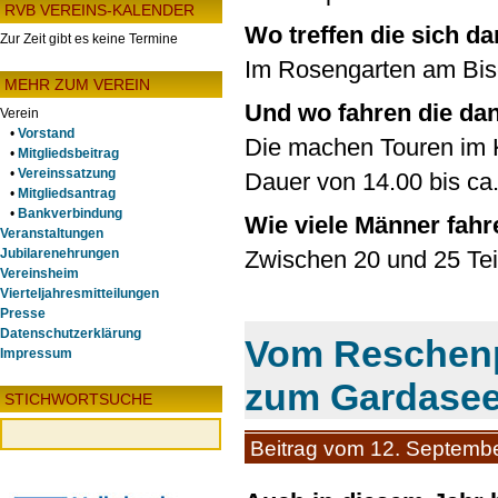
RVB VEREINS-KALENDER
Wo treffen die sich d
Zur Zeit gibt es keine Termine
Im Rosengarten am Bis
MEHR ZUM VEREIN
Und wo fahren die dan
Verein
•
Vorstand
Die machen Touren im 
•
Mitgliedsbeitrag
•
Vereinssatzung
Dauer von 14.00 bis ca.
•
Mitgliedsantrag
•
Bankverbindung
Wie viele Männer fahr
Veranstaltungen
Jubilarenehrungen
Zwischen 20 und 25 Te
Vereinsheim
Vierteljahresmitteilungen
Presse
Datenschutzerklärung
Vom Reschenp
Impressum
zum Gardase
STICHWORTSUCHE
Beitrag vom 12. Septemb