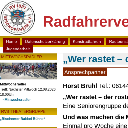
Radfahrerve
Home
Datenschutzerklärung
Kunstradfahren
Radtouris
Jugendarbeit
„Wer rastet – 
MITTWOCHSRADLER
Ansprechpartner
Horst Brühl
Tel.: 0614
Mittwochsradler
Treff: Nächster Mittwoch 12.08.2026
18:00Uhr
„Wer rastet – der rost
• Mittwochsradler
Eine Seniorengruppe de
RVB-THEATERGRUPPE
Und was machen die 
„Bischemer Babbel Bühne“
Einmal pro Woche eine 