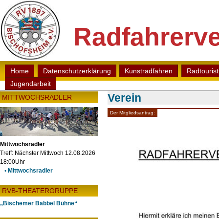
Radfahrerve
Home
Datenschutzerklärung
Kunstradfahren
Radtouris
Jugendarbeit
Verein
MITTWOCHSRADLER
Der Mitgliedsantrag:
Mittwochsradler
Treff: Nächster Mittwoch 12.08.2026
18:00Uhr
• Mittwochsradler
RVB-THEATERGRUPPE
„Bischemer Babbel Bühne“