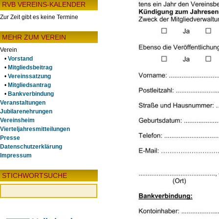
RVB VEREINS-KALENDER
Zur Zeit gibt es keine Termine
MEHR ZUM VEREIN
Verein
•
Vorstand
•
Mitgliedsbeitrag
•
Vereinssatzung
•
Mitgliedsantrag
•
Bankverbindung
Veranstaltungen
Jubilarenehrungen
Vereinsheim
Vierteljahresmitteilungen
Presse
Datenschutzerklärung
Impressum
STICHWORTSUCHE