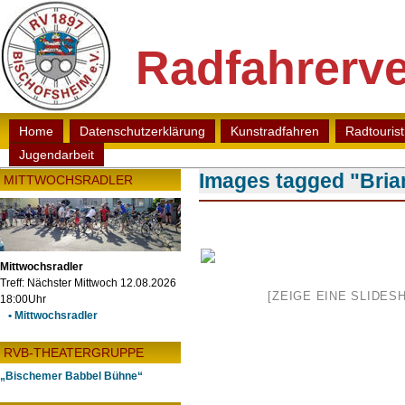
Radfahrerve
Home
Datenschutzerklärung
Kunstradfahren
Radtouris
Jugendarbeit
Images tagged "Bria
MITTWOCHSRADLER
Mittwochsradler
Treff: Nächster Mittwoch 12.08.2026
[ZEIGE EINE SLIDES
18:00Uhr
• Mittwochsradler
RVB-THEATERGRUPPE
„Bischemer Babbel Bühne“