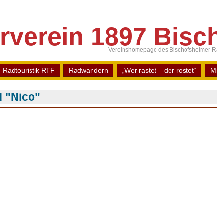
rverein 1897 Bisch
Vereinshomepage des Bischofsheimer Ra
Radtouristik RTF
Radwandern
„Wer rastet – der rostet“
Mi
 "Nico"