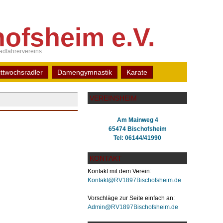
ofsheim e.V.
dfahrervereins
ttwochsradler
Damengymnastik
Karate
VEREINSHEIM
Am Mainweg 4
65474 Bischofsheim
Tel: 06144/41990
KONTAKT
Kontakt mit dem Verein:
Kontakt@RV1897Bischofsheim.de
Vorschläge zur Seite einfach an:
Admin@RV1897Bischofsheim.de