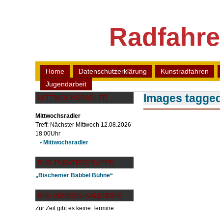
Radfahre
Home
Datenschutzerklärung
Kunstradfahren
Jugendarbeit
Images tagged
MITTWOCHSRADLER
Mittwochsradler
Treff: Nächster Mittwoch 12.08.2026
18:00Uhr
• Mittwochsradler
RVB-THEATERGRUPPE
„Bischemer Babbel Bühne“
RVB VEREINS-KALENDER
Zur Zeit gibt es keine Termine