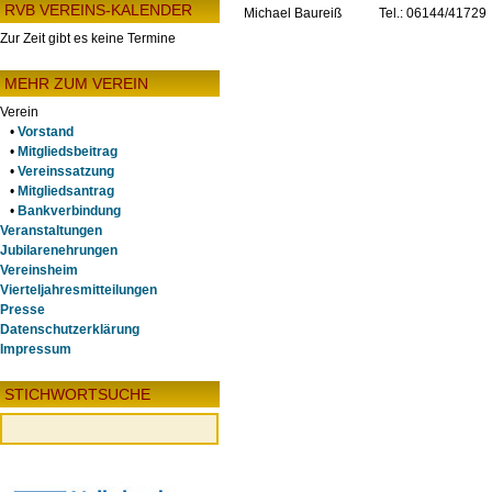
RVB VEREINS-KALENDER
Michael Baureiß
Tel.: 06144/41729
Zur Zeit gibt es keine Termine
MEHR ZUM VEREIN
Verein
•
Vorstand
•
Mitgliedsbeitrag
•
Vereinssatzung
•
Mitgliedsantrag
•
Bankverbindung
Veranstaltungen
Jubilarenehrungen
Vereinsheim
Vierteljahresmitteilungen
Presse
Datenschutzerklärung
Impressum
STICHWORTSUCHE