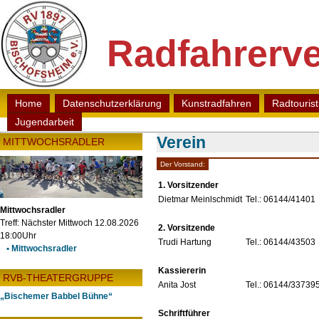
Radfahrerve
Home
Datenschutzerklärung
Kunstradfahren
Radtouris
Jugendarbeit
Verein
MITTWOCHSRADLER
Der Vorstand:
1. Vorsitzender
Dietmar Meinlschmidt
Tel.: 06144/41401
Mittwochsradler
Treff: Nächster Mittwoch 12.08.2026
2. Vorsitzende
18:00Uhr
Trudi Hartung
Tel.: 06144/43503
• Mittwochsradler
Kassiererin
RVB-THEATERGRUPPE
Anita Jost
Tel.: 06144/33739
„Bischemer Babbel Bühne“
Schriftführer