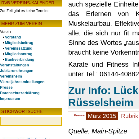
auch spezielle Einheit
RVB VEREINS-KALENDER
Zur Zeit gibt es keine Termine
das Erlernen von K
Muskelaufbau. Effektive
MEHR ZUM VEREIN
alle, die sich nur fit
Verein
•
Vorstand
Sinne des Wortes „raus
•
Mitgliedsbeitrag
•
Vereinssatzung
braucht keine Vorkennt
•
Mitgliedsantrag
•
Bankverbindung
Karate und Fitness In
Veranstaltungen
Jubilarenehrungen
unter Tel.: 06144-40882
Vereinsheim
Vierteljahresmitteilungen
Zur Info: Lüc
Presse
Datenschutzerklärung
Rüsselsheim
Impressum
STICHWORTSUCHE
März 2015
Rubrik
Presse
Quelle: Main-Spitze