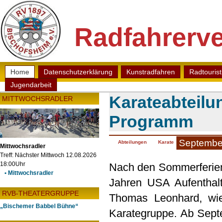
Radfahrerve
Home
Datenschutzerklärung
Kunstradfahren
Radtouris
Jugendarbeit
Karateabteilu
MITTWOCHSRADLER
Programm
Septembe
Abteilungen
Karate
Mittwochsradler
Treff: Nächster Mittwoch 12.08.2026
Nach den Sommerferien 
18:00Uhr
• Mittwochsradler
Jahren USA Aufenthalt
RVB-THEATERGRUPPE
Thomas Leonhard, wie
„Bischemer Babbel Bühne“
Karategruppe. Ab Septe