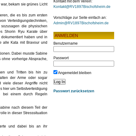
Kontakt mit dem Verein:
 war, bekam sie grünes Licht
Kontakt@RV1897Bischofsheim.de
eren, die es bis zum ersten
Vorschläge zur Seite einfach an:
von Verteidigungstechniken,
Admin@RV1897Bischofsheim.de
n sozusagen die physischen
es Shorin Ryu Karate über
ANMELDEN
ng dokumentiert haben und in
e alle Kata mit Bravour und
Benutzername
ationen. Dabei musste Sabine
Passwort
es ohne vorherige Absprache,
gen und Tritten bis hin zu
Angemeldet bleiben
alten der Arme oder sogar
viele dieser Angriffe nicht
es hier um Selbstverteidigung
Passwort zurücksetzen
te bei einem durch Regeln
Sabine nach diesem Teil der
lle in dieser Stresssituation
erte und dabei bis an ihr