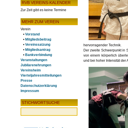
RVB VEREINS-KALENDER
Zur Zeit gibt es keine Termine
MEHR ZUM VEREIN
Verein
•
Vorstand
•
Mitgliedsbeitrag
•
Vereinssatzung
hervorragender Technik.
•
Mitgliedsantrag
Der zweite Schwerpunkt in S
•
Bankverbindung
von einem körperlich überle
Veranstaltungen
und bei hoher Intensität der A
Jubilarenehrungen
Vereinsheim
Vierteljahresmitteilungen
Presse
Datenschutzerklärung
Impressum
STICHWORTSUCHE