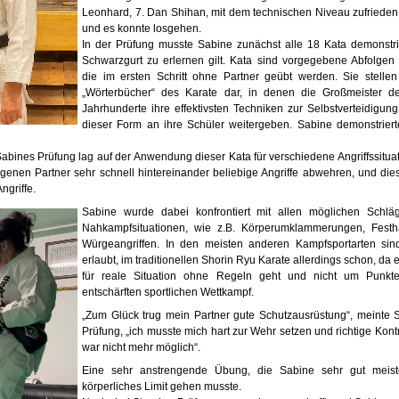
Leonhard, 7. Dan Shihan, mit dem technischen Niveau zufrieden
und es konnte losgehen.
In der Prüfung musste Sabine zunächst alle 18 Kata demonstri
Schwarzgurt zu erlernen gilt. Kata sind vorgegebene Abfolgen 
die im ersten Schritt ohne Partner geübt werden. Sie stelle
„Wörterbücher“ des Karate dar, in denen die Großmeister d
Jahrhunderte ihre effektivsten Techniken zur Selbstverteidigu
dieser Form an ihre Schüler weitergeben. Sabine demonstriert
abines Prüfung lag auf der Anwendung dieser Kata für verschiedene Angriffssitu
genen Partner sehr schnell hintereinander beliebige Angriffe abwehren, und di
ngriffe.
Sabine wurde dabei konfrontiert mit allen möglichen Schlä
Nahkampfsituationen, wie z.B. Körperumklammerungen, Festh
Würgeangriffen. In den meisten anderen Kampfsportarten sind 
erlaubt, im traditionellen Shorin Ryu Karate allerdings schon, da 
für reale Situation ohne Regeln geht und nicht um Punk
entschärften sportlichen Wettkampf.
„Zum Glück trug mein Partner gute Schutzausrüstung“, meinte 
Prüfung, „ich musste mich hart zur Wehr setzen und richtige Kontro
war nicht mehr möglich“.
Eine sehr anstrengende Übung, die Sabine sehr gut meist
körperliches Limit gehen musste.