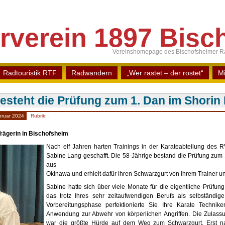
rverein 1897 Bisch
Vereinshomepage des Bischofsheimer Ra
Radtouristik RTF
Radwandern
„Wer rastet – der rostet“
Mi
esteht die Prüfung zum 1. Dan im Shorin
bruar 2024
Rubrik:
,
rägerin in Bischofsheim
Nach elf Jahren harten Trainings in der Karateabteilung des R
Sabine Lang geschafft. Die 58-Jährige bestand die Prüfung zum
aus
Okinawa und erhielt dafür ihren Schwarzgurt von ihrem Trainer 
Sabine hatte sich über viele Monate für die eigentliche Prüfun
das trotz Ihres sehr zeitaufwendigen Berufs als selbständige 
Vorbereitungsphase perfektionierte Sie Ihre Karate Technik
Anwendung zur Abwehr von körperlichen Angriffen. Die Zulassu
war die größte Hürde auf dem Weg zum Schwarzgurt. Erst n