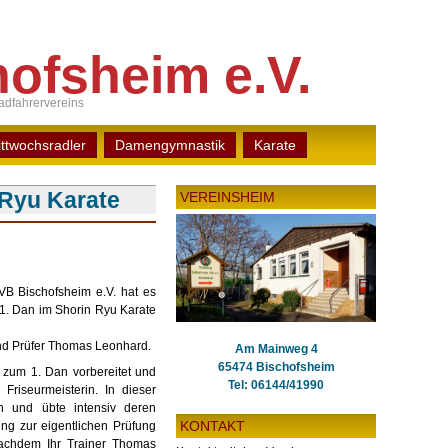
ofsheim e.V.
dfahrervereins
ttwochsradler
Damengymnastik
Karate
 Ryu Karate
VEREINSHEIM
VB Bischofsheim e.V. hat es
 1. Dan im Shorin Ryu Karate
und Prüfer Thomas Leonhard.
Am Mainweg 4
65474 Bischofsheim
g zum 1. Dan vorbereitet und
Tel: 06144/41990
Friseurmeisterin. In dieser
en und übte intensiv deren
KONTAKT
ng zur eigentlichen Prüfung
achdem Ihr Trainer Thomas