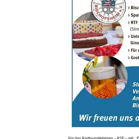
Für das Radtouristikfahren – RTF – gilt:
„Q