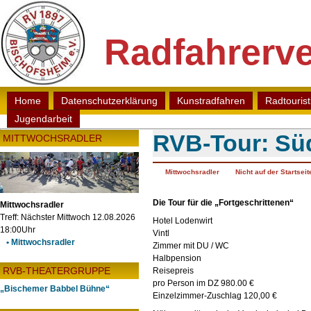
Radfahrerve
Home
Datenschutzerklärung
Kunstradfahren
Radtouris
Jugendarbeit
RVB-Tour: Süd
MITTWOCHSRADLER
Mittwochsradler
Nicht auf der Startsei
Die Tour für die „Fortgeschrittenen“
Mittwochsradler
Treff: Nächster Mittwoch 12.08.2026
Hotel Lodenwirt
18:00Uhr
Vintl
• Mittwochsradler
Zimmer mit DU / WC
Halbpension
RVB-THEATERGRUPPE
Reisepreis
pro Person im DZ 980.00 €
„Bischemer Babbel Bühne“
Einzelzimmer-Zuschlag 120,00 €