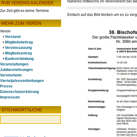
Näheres mittwochs im Vereinsheim bei Be
RVB VEREINS-KALENDER
Zur Zeit gibt es keine Termine
Einfach auf das Bild klicken um es zu ver
MEHR ZUM VEREIN
Verein
•
Vorstand
•
Mitgliedsbeitrag
•
Vereinssatzung
•
Mitgliedsantrag
•
Bankverbindung
Veranstaltungen
Jubilarenehrungen
Vereinsheim
Vierteljahresmitteilungen
Presse
Datenschutzerklärung
Impressum
STICHWORTSUCHE