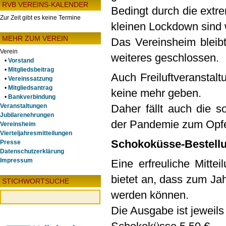
RVB VEREINS-KALENDER
Bedingt durch die extre
Zur Zeit gibt es keine Termine
kleinen Lockdown sind 
MEHR ZUM VEREIN
Das Vereinsheim bleibt
Verein
weiteres geschlossen.
•
Vorstand
•
Mitgliedsbeitrag
Auch Freiluftveranstal
•
Vereinssatzung
•
Mitgliedsantrag
keine mehr geben.
•
Bankverbindung
Daher fällt auch die s
Veranstaltungen
Jubilarenehrungen
der Pandemie zum Opfe
Vereinsheim
Vierteljahresmitteilungen
Schokoküsse-Bestell
Presse
Datenschutzerklärung
Impressum
Eine erfreuliche Mitt
bietet an, dass zum Ja
STICHWORTSUCHE
werden können.
Die Ausgabe ist jeweils