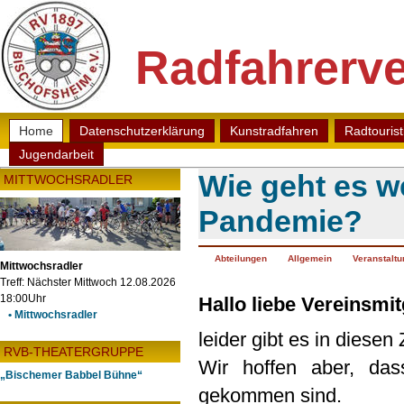
Radfahrerve
Home
Datenschutzerklärung
Kunstradfahren
Radtouris
Jugendarbeit
Wie geht es w
MITTWOCHSRADLER
Pandemie?
Abteilungen
Allgemein
Veranstalt
Mittwochsradler
Treff: Nächster Mittwoch 12.08.2026
Hallo liebe Vereinsmit
18:00Uhr
• Mittwochsradler
leider gibt es in diesen
RVB-THEATERGRUPPE
Wir hoffen aber, das
„Bischemer Babbel Bühne“
gekommen sind.